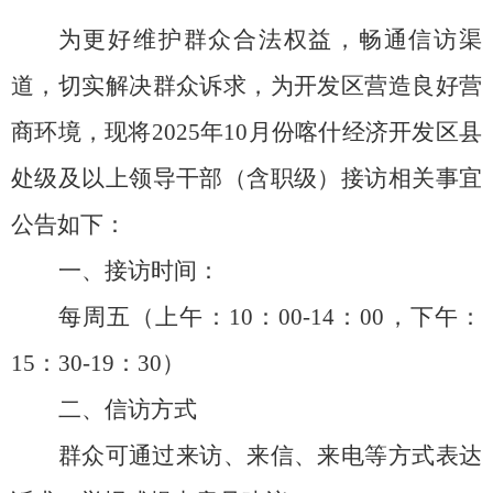
为更好维护群众合法权益，畅通信访渠
道，切实解决群众诉求，为开发区营造良好营
商环境，现将
2025
年
10
月份
喀什经济开发区县
处级及以上领导干部（含职级）接访
相关事宜
公告如下：
一、接访时间：
每周五（上午：
10
：
00-14
：
00
，
下午：
1
5
：
30
-
19
：
30
）
二、信访
方式
群众可通过来访、来信、来电等方式
表达